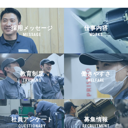
採用メッセージ
仕事内容
MESSAGE
WORKS
教育制度
働きやすさ
TRAINING
WELFARE
社員アンケート
募集情報
QUESTIONARY
RECRUITMENT